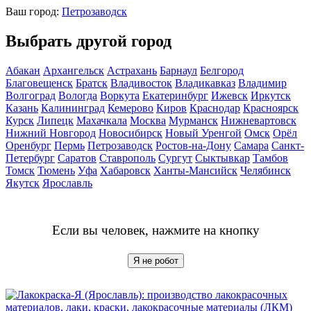
Ваш город:
Петрозаводск
Выбрать другой город
Абакан
Архангельск
Астрахань
Барнаул
Белгород
Благовещенск
Братск
Владивосток
Владикавказ
Владимир
Волгоград
Вологда
Воркута
Екатеринбург
Ижевск
Иркутск
Казань
Калининград
Кемерово
Киров
Краснодар
Красноярск
Курск
Липецк
Махачкала
Москва
Мурманск
Нижневартовск
Нижний Новгород
Новосибирск
Новый Уренгой
Омск
Орёл
Оренбург
Пермь
Петрозаводск
Ростов-на-Дону
Самара
Санкт-
Петербург
Саратов
Ставрополь
Сургут
Сыктывкар
Тамбов
Томск
Тюмень
Уфа
Хабаровск
Ханты-Мансийск
Челябинск
Якутск
Ярославль
Если вы человек, нажмите на кнопку
Я не робот