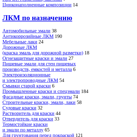
Цинконаполненные композиции
14
ЛКМ по назначению
Автомобильные эмали
38
Антикоррозийные ЛКМ
190
Мебельные лаки
24
Дорожные ЛКМ
(краска эмаль для дорожной разметки)
18
Огнезащитные краски и эмали
27
Пищевые эмали для стен пищевых
производств, емкостей и металла
6
Электроизоляционные
и электропроводные ЛКМ
54
Смывки старой краски
6
Промышленные краски и спецэмали
184
Фасадные краски, эмали, грунты
74
Строительные краски, эмали, лаки
58
Судовые краски
32
Растворитель для краски
44
Отвердитель для краски
33
Термостойкие краски
и эмали по металлу
65
Для грунтования перед покраской
121