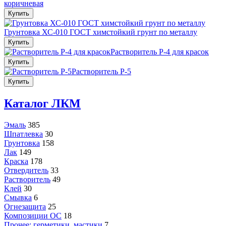
коричневая
Купить
Грунтовка ХС-010 ГОСТ химстойкий грунт по металлу
Купить
Растворитель Р-4 для красок
Купить
Растворитель Р-5
Купить
Каталог ЛКМ
Эмаль
385
Шпатлевка
30
Грунтовка
158
Лак
149
Краска
178
Отвердитель
33
Растворитель
49
Клей
30
Смывка
6
Огнезащита
25
Композиции ОС
18
Прочее: герметики, мастики
7