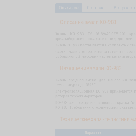
Описание
Доставка
Вопрос-от
Описание эмали КО-983
Эмаль КО-983
ТУ 16-89479.0275.001 кр
кремнийорганическом лаке с отвердителем.
Эмаль КО-983 поставляется в комплекте с от
Смесь эмали с отвердителем готовят перед 
добавляют 0,9 массовых частей катализатора
Назначение эмали КО-983
Эмаль предназначена для нанесения защ
температурах до 180°C.
Электроизоляционная КО-983 применяется 
роторов турбогенераторов.
КО-983 мхс электроизоляционная краска "
КО-983. Требования к техническим показател
Технические характеристики эм
Параметр