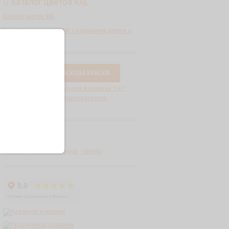
Каталог цветов RAL
Каталог цветов RAL
Расшифровка цветов RAL с названиями цветов в
табличном формате.
КАЛЬКУЛЯТОР РАСХОДА КРАСКИ
Какие нормы расхода краски и эмали на 1 м²?
Как рассчитать расход лакокрасочных
материалов?
FAQ
Часто задаваемые вопросы - ответы