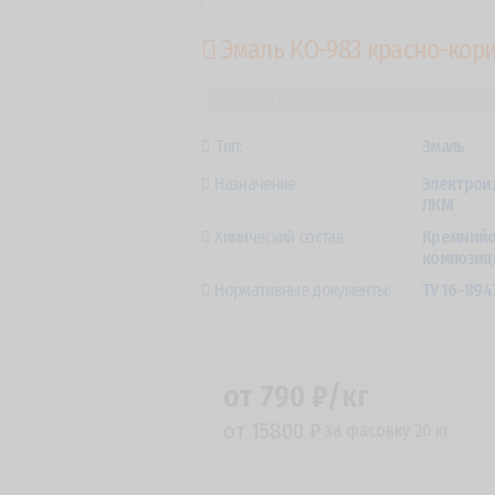
Эмаль КО-983 красно-ко
Лакокраска-Я
Каталог ЛКМ
Эмаль
Тип:
Эмаль
Назначение:
Электрои
ЛКМ
Химический состав:
Кремнийо
композиц
Нормативные документы:
ТУ 16-894
от 790 ₽/кг
от 15800 ₽
за фасовку 20 кг