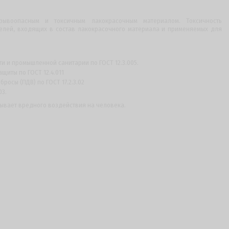
рывоопасным и токсичным лакокрасочным материалом. Токсичность
елей, входящих в состав лакокрасочного материала и применяемых для
 и промышленной санитарии по ГОСТ 12.3.005.
щиты по ГОСТ 12.4.011
осы (ПДВ) по ГОСТ 17.2.3.02
03.
ывает вредного воздействия на человека.