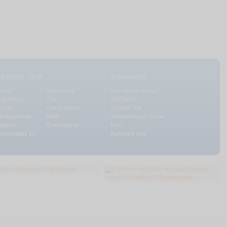
Каталог ЛКМ
Клиентам
маль
Шпатлевка
Как купить краску?
рунтовка
Лак
Доставка
раска
Отвердитель
Каталог RAL
астворитель
Клей
Тематические статьи
мывка
Огнезащита
Блог
омпозиции ОС
Написать нам