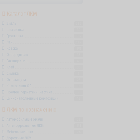
Каталог ЛКМ
Эмаль
385
Шпатлевка
30
Грунтовка
159
Лак
149
Краска
178
Отвердитель
33
Растворитель
49
Клей
30
Смывка
6
Огнезащита
25
Композиции ОС
18
Прочее: герметики, мастики
7
Цинконаполненные композиции
15
ЛКМ по назначению
Автомобильные эмали
38
Антикоррозийные ЛКМ
191
Мебельные лаки
24
Дорожные ЛКМ