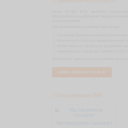
Требования безопасности
Эмаль КО-983 М-ХС является пожаро-вз
обусловлена воздействием паров растворит
его разбавления.
При применении и хранении ЛКМ следует:
Соблюдать Правила пожарной безопасности
Использовать Средства индивидуальной за
Контролировать Предельно допустимые выбр
Утилизировать отходы по СанПиН 2.1.7.1322-
Высушенное лакокрасочное покрытие не оказ
КУПИТЬ ЭМАЛЬ КО-983 М-ХС
Сопутствующие ЛКМ
Растворитель Сольвент