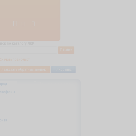
иск по каталогу ЛКМ
Найти
Скачать прайс-лист
Заказать обратный звонок
Корзина
Петрозаводск
ород
+7 (800) 700-59-09
елефоны
+7 (910) 973-59-08
+7 (910) 973-33-09
+7 (910) 973-01-00
info@lakokraska-ya.ru
очта