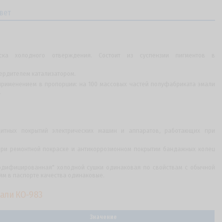
вет
аска холодного отверждения. Состоит из суспензии пигментов в
вердителем катализатором.
применением в пропорции: на 100 массовых частей полуфабриката эмали
.
итных покрытий электрических машин и аппаратов, работающих при
при ремонтной покраске и антикоррозионном покрытии бандажных колец
модифицированная" холодной сушки одинаковая по свойствам с обычной
ям в паспорте качества одинаковые.
али КО-983
Значение