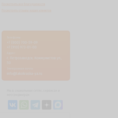
Посмотреть все благодарности
Посмотреть отзывы наших клиентов
Телефоны:
+7 (800) 700-59-09
+7 (910) 973-01-00
Адрес:
г. Петрозаводск, Коммунистов ул.,
50
Электронная почта:
info@lakokraska-ya.ru
Мы в социальных сетях, сервисах и
мессенджерах: