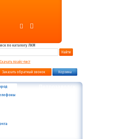
иск по каталогу ЛКМ
Найти
Скачать прайс-лист
Заказать обратный звонок
Корзина
Петрозаводск
ород
+7 (800) 700-59-09
елефоны
+7 (910) 973-59-08
+7 (910) 973-33-09
+7 (910) 973-01-00
info@lakokraska-ya.ru
очта