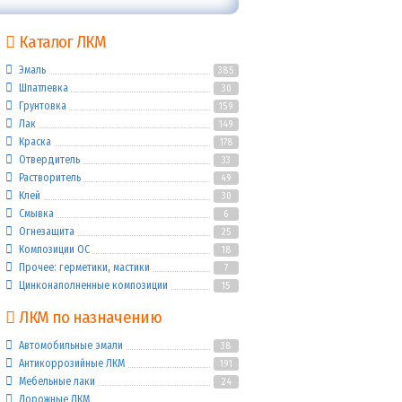
Каталог ЛКМ
Эмаль
385
Шпатлевка
30
Грунтовка
159
Лак
149
Краска
178
Отвердитель
33
Растворитель
49
Клей
30
Смывка
6
Огнезащита
25
Композиции ОС
18
Прочее: герметики, мастики
7
Цинконаполненные композиции
15
ЛКМ по назначению
Автомобильные эмали
38
Антикоррозийные ЛКМ
191
Мебельные лаки
24
Дорожные ЛКМ