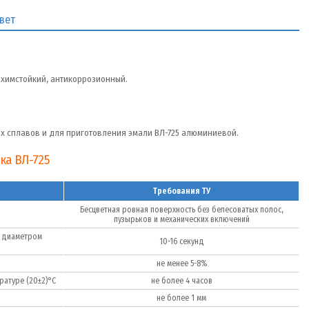
вет
 химстойкий, антикоррозионный.
 сплавов и для приготовления эмали ВЛ-725 алюминиевой.
ка ВЛ-725
Требования ТУ
Бесцветная ровная поверхность без белесоватых полос,
пузырьков и механических включений
с диаметром
10-16 секунд
не менее 5-8%
ратуре (20±2)°С
не более 4 часов
не более 1 мм