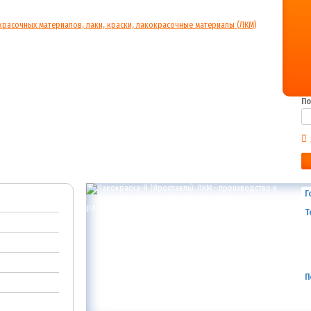
По
Г
Т
П