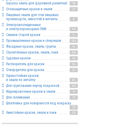
(краска эмаль для дорожной разметки)
18
Огнезащитные краски и эмали
27
Пищевые эмали для стен пищевых
производств, емкостей и металла
6
Электроизоляционные
и электропроводные ЛКМ
54
Смывки старой краски
6
Промышленные краски и спецэмали
185
Фасадные краски, эмали, грунты
74
Строительные краски, эмали, лаки
58
Судовые краски
32
Растворитель для краски
44
Отвердитель для краски
33
Термостойкие краски
и эмали по металлу
65
Для грунтования перед покраской
121
Маркировочные краски и эмали
9
Для склеивания
31
Шпатлевка для поверхности под покраску
30
Химстойкие краски, эмали и лаки
26