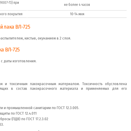
9007-73) при
не более 4 часов
ного покрытия
10-14 мкм
 лака ВЛ-725
аспылителем, кистью, окунанием в 2 слоя.
а ВЛ-725
 с даты изготовления.
ым и токсичным лакокрасочным материалом. Токсичность обусловлена
дящих в состав лакокрасочного материала и применяемых для его
 и промышленной санитарии по ГОСТ 12.3.005.
щиты по ГОСТ 12.4.011
осы (ПДВ) по ГОСТ 17.2.3.02
03.