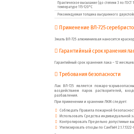
Практическое высыхание (до степени 3 по ГОСТ 1
температуре 115-120°С
Рекомендуемая толщина высушенного двухслой
Применение ВЛ-725 серебристой
Эмаль ВЛ-725 алюминиевая наносится краскор
Гарантийный срок хранения лак
Гарантийный срок хранения лака – 12 месяцев
Требования безопасности
Лак ВЛ-725 является пожаро-взрывоопасн
воздействием паров растворителей, вхо
разбавления.
При применении и хранении ЛКМ следует:
Соблюдать Правила пожарной безопасности
Использовать Средства индивидуальной за
Контролировать Предельно допустимые выбр
Утилизировать отходы по СанПиН 2.1.7.1322-