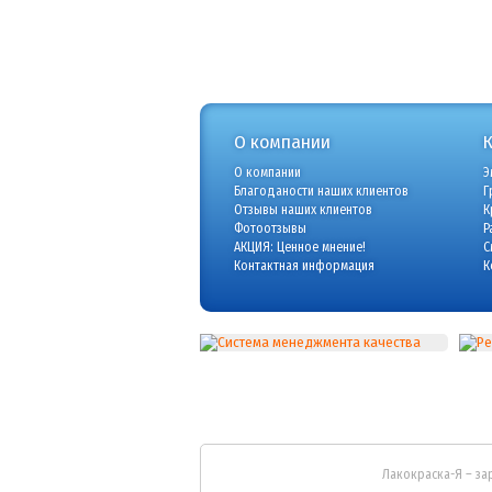
О компании
О компании
Э
Благоданости наших клиентов
Г
Отзывы наших клиентов
К
Фотоотзывы
Р
АКЦИЯ: Ценное мнение!
С
Контактная информация
К
Лакокраска-Я – за