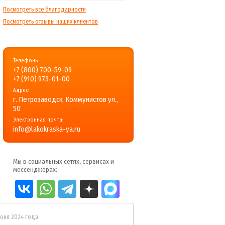
Посмотреть все благодарности
Посмотреть отзывы наших клиентов
Телефоны:
+7 (800) 700-59-09
+7 (910) 973-01-00
Адрес:
г. Петрозаводск, Коммунистов ул.,
50
Электронная почта:
info@lakokraska-ya.ru
Мы в социальных сетях, сервисах и
мессенджерах:
июня 2024 года