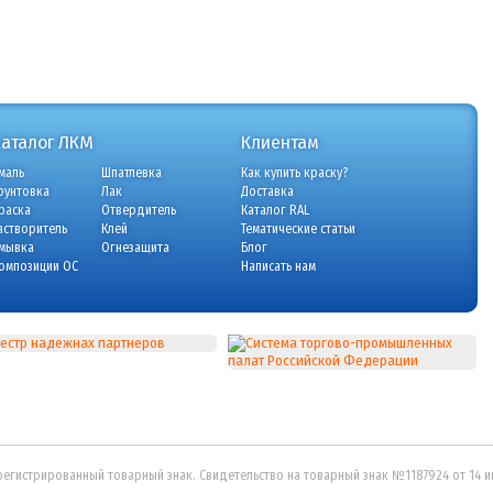
Каталог ЛКМ
Клиентам
маль
Шпатлевка
Как купить краску?
рунтовка
Лак
Доставка
раска
Отвердитель
Каталог RAL
астворитель
Клей
Тематические статьи
мывка
Огнезащита
Блог
омпозиции ОС
Написать нам
регистрированный товарный знак. Свидетельство на товарный знак №1187924 от 14 