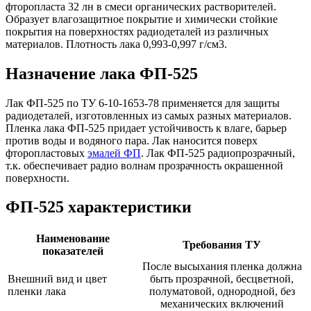
фторопласта 32 лн в смеси органических растворителей.
Образует влагозащитное покрытие и химически стойкие
покрытия на поверхностях радиодеталей из различных
материалов. Плотность лака 0,993-0,997 г/см3.
Назначение лака ФП-525
Лак ФП-525 по ТУ 6-10-1653-78 применяется для защиты
радиодеталей, изготовленных из самых разных материалов.
Пленка лака ФП-525 придает устойчивость к влаге, барьер
против воды и водяного пара. Лак наносится поверх
фторопластовых
эмалей ФП
. Лак ФП-525 радиопрозрачный,
т.к. обеспечивает радио волнам прозрачность окрашенной
поверхности.
ФП-525 характеристики
Наименование
Требования ТУ
показателей
После высыхания пленка должна
Внешний вид и цвет
быть прозрачной, бесцветной,
пленки лака
полуматовой, однородной, без
механических включений