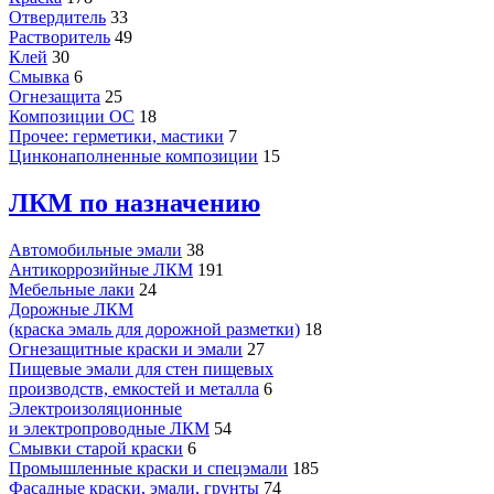
Отвердитель
33
Растворитель
49
Клей
30
Смывка
6
Огнезащита
25
Композиции ОС
18
Прочее: герметики, мастики
7
Цинконаполненные композиции
15
ЛКМ по назначению
Автомобильные эмали
38
Антикоррозийные ЛКМ
191
Мебельные лаки
24
Дорожные ЛКМ
(краска эмаль для дорожной разметки)
18
Огнезащитные краски и эмали
27
Пищевые эмали для стен пищевых
производств, емкостей и металла
6
Электроизоляционные
и электропроводные ЛКМ
54
Смывки старой краски
6
Промышленные краски и спецэмали
185
Фасадные краски, эмали, грунты
74