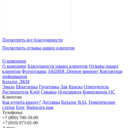
Посмотреть все благодарности
Посмотреть отзывы наших клиентов
О компании
О компании
Благоданости наших клиентов
Отзывы наших
клиентов
Фотоотзывы
АКЦИЯ: Ценное мнение!
Контактная
информация
Каталог ЛКМ
Эмаль
Шпатлевка
Грунтовка
Лак
Краска
Отвердитель
Растворитель
Клей
Смывка
Огнезащита
Композиции ОС
Клиентам
Как купить краску?
Доставка
Каталог RAL
Тематические
статьи
Блог
Написать нам
Телефоны:
+7 (800) 700-59-09
+7 (910) 973-01-00
Адрес: