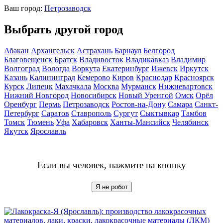
Ваш город:
Петрозаводск
Выбрать другой город
Абакан
Архангельск
Астрахань
Барнаул
Белгород
Благовещенск
Братск
Владивосток
Владикавказ
Владимир
Волгоград
Вологда
Воркута
Екатеринбург
Ижевск
Иркутск
Казань
Калининград
Кемерово
Киров
Краснодар
Красноярск
Курск
Липецк
Махачкала
Москва
Мурманск
Нижневартовск
Нижний Новгород
Новосибирск
Новый Уренгой
Омск
Орёл
Оренбург
Пермь
Петрозаводск
Ростов-на-Дону
Самара
Санкт-
Петербург
Саратов
Ставрополь
Сургут
Сыктывкар
Тамбов
Томск
Тюмень
Уфа
Хабаровск
Ханты-Мансийск
Челябинск
Якутск
Ярославль
Если вы человек, нажмите на кнопку
Я не робот