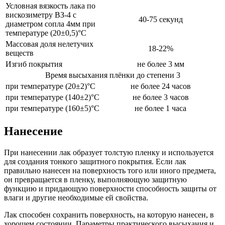
Условная вязкость лака по
вискозиметру ВЗ-4 с
40-75 секунд
диаметром сопла 4мм при
температуре (20±0,5)°С
Массовая доля нелетучих
18-22%
веществ
Изгиб покрытия
не более 3 мм
Время высыхания плёнки до степени 3
при температуре (20±2)°С
не более 24 часов
при температуре (140±2)°С
не более 3 часов
при температуре (160±5)°С
не более 1 часа
Нанесение
При нанесении лак образует толстую пленку и используется
для создания тонкого защитного покрытия. Если лак
правильно нанесен на поверхность того или иного предмета,
он превращается в пленку, выполняющую защитную
функцию и придающую поверхности способность защиты от
влаги и другие необходимые ей свойства.
Лак способен сохранить поверхность, на которую нанесен, в
хорошем состоянии. Параметры практического высыхания и