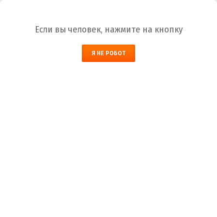
Ваш город:
Петрозаводск
Если вы человек, нажмите на кнопку
НАЙТИ
Я НЕ РОБОТ
ЗАКАЗАТЬ ОБРАТНЫЙ ЗВОНОК
КОРЗИНА
Петрозаводск
Город
+7 (800) 700-59-09
Телефоны
+7 (910) 973-59-08
+7 (910) 973-33-09
+7 (910) 973-01-00
info@lakokraska-ya.ru
Почта
Краска ВД-АК-111 фасадная
Лакокраска-Я
Каталог ЛКМ
Краска
Краска ВД-АК-111