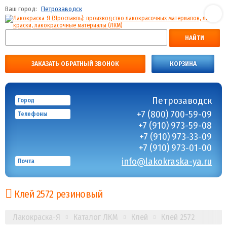
Ваш город:
Петрозаводск
НАЙТИ
ЗАКАЗАТЬ ОБРАТНЫЙ ЗВОНОК
КОРЗИНА
Петрозаводск
Город
+7 (800) 700-59-09
Телефоны
+7 (910) 973-59-08
+7 (910) 973-33-09
+7 (910) 973-01-00
info@lakokraska-ya.ru
Почта
Клей 2572 резиновый
Лакокраска-Я
Каталог ЛКМ
Клей
Клей 2572