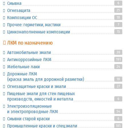
Смывка
6
Огнезащита
25
Композиции ОС
18
Прочее: герметики, мастики
7
Цинконаполненные композиции
15
ЛКМ по назначению
Автомобильные эмали
38
Антикоррозийные ЛКМ
191
Мебельные лаки
24
Дорожные ЛКМ
(краска эмаль для дорожной разметки)
18
Огнезащитные краски и эмали
27
Пищевые эмали для стен пищевых
производств, емкостей и металла
6
Электроизоляционные
и электропроводные ЛКМ
54
Смывки старой краски
6
Промышленные краски и спецэмали
185