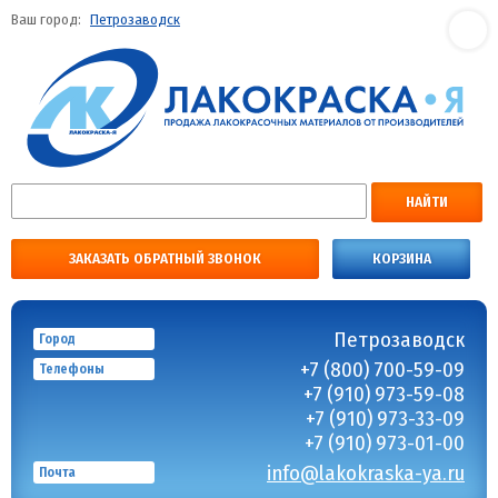
Ваш город:
Петрозаводск
НАЙТИ
ЗАКАЗАТЬ ОБРАТНЫЙ ЗВОНОК
КОРЗИНА
Петрозаводск
Город
+7 (800) 700-59-09
Телефоны
+7 (910) 973-59-08
+7 (910) 973-33-09
+7 (910) 973-01-00
info@lakokraska-ya.ru
Почта