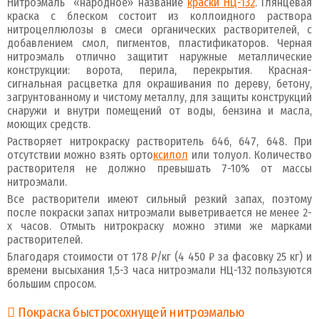
Нитроэмаль «народное» название
краски НЦ-132
. Глянцевая
краска с блеском состоит из коллоидного раствора
нитроцеллюлозы в смеси органических растворителей, с
добавлением смол, пигментов, пластификаторов. Черная
нитроэмаль отлично защитит наружные металлические
конструкции: ворота, перила, перекрытия. Красная-
сигнальная расцветка для окрашивания по дереву, бетону,
загрунтованному и чистому металлу, для защиты конструкций
снаружи и внутри помещений от воды, бензина и масла,
моющих средств.
Растворяет нитрокраску растворитель 646, 647, 648. При
отсутствии можно взять орто
ксилол
или толуол. Количество
растворителя не должно превышать 7-10% от массы
нитроэмали.
Все растворители имеют сильный резкий запах, поэтому
после покраски запах нитроэмали выветривается не менее 2-
х часов. Отмыть нитрокраску можно этими же марками
растворителей.
Благодаря стоимости от 178 ₽/кг (4 450 ₽ за фасовку 25 кг) и
времени высыхания 1,5-3 часа нитроэмали НЦ-132 пользуются
большим спросом.
Покраска быстросохнущей нитроэмалью