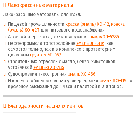
Лакокрасочные материалы
Лакокрасочные материалы для нужд:
Пищевой промышленности
краска (эмаль) КО-42
,
краска
(эмаль) КО-42Т
для питьевого водоснабжения
Атомной энергетики дезактивирующая
эмаль ЭП-5285
Нефтепромысла толстослойная
эмаль ЭП-5116
, как
самостоятельно, так и в комплексе с протекторным
цинковым
грунтом ЭП-057
Строительных отраслей с масло, бензо, химстойкой
устойчивой
эмалью ХВ-785
Судостроения тиксотропная
эмаль ХС-436
И конечно общепризнанная универсальная
эмаль ПФ-115
со
временем высыхания до 1 часа и палитрой в 210 тонов.
Благодарности наших клиентов