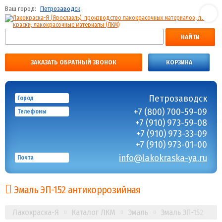
Ваш город:
Петрозаводск
НАЙТИ
ЗАКАЗАТЬ ОБРАТНЫЙ ЗВОНОК
КОРЗИНА
Петрозаводск
Город
+7 (800) 700-59-09
Телефоны
+7 (910) 973-59-08
+7 (910) 973-33-09
+7 (910) 973-01-00
info@lakokraska-ya.ru
Почта
Эмаль ЭП-152 антикоррозийная
Лакокраска-Я
Каталог ЛКМ
Эмаль
Эмаль ЭП-152