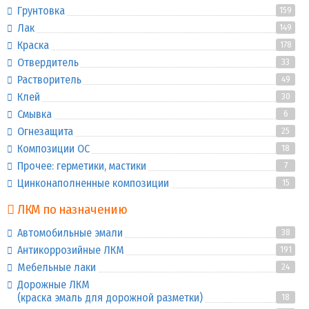
Грунтовка
159
Лак
149
Краска
178
Отвердитель
33
Растворитель
49
Клей
30
Смывка
6
Огнезащита
25
Композиции ОС
18
Прочее: герметики, мастики
7
Цинконаполненные композиции
15
ЛКМ по назначению
Автомобильные эмали
38
Антикоррозийные ЛКМ
191
Мебельные лаки
24
Дорожные ЛКМ
(краска эмаль для дорожной разметки)
18