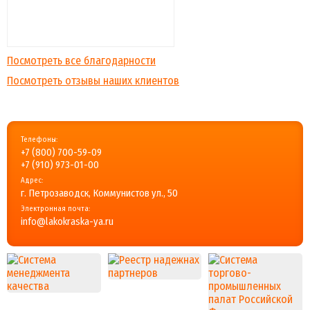
Посмотреть все благодарности
Посмотреть отзывы наших клиентов
Телефоны:
+7 (800) 700-59-09
+7 (910) 973-01-00
Адрес:
г. Петрозаводск, Коммунистов ул., 50
Электронная почта:
info@lakokraska-ya.ru