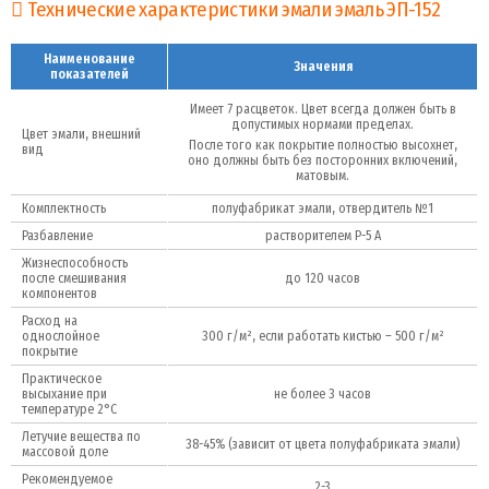
Технические характеристики эмали эмаль ЭП-152
Наименование
Значения
показателей
Имеет 7 расцветок. Цвет всегда должен быть в
допустимых нормами пределах.
Цвет эмали, внешний
После того как покрытие полностью высохнет,
вид
оно должны быть без посторонних включений,
матовым.
Комплектность
полуфабрикат эмали, отвердитель №1
Разбавление
растворителем Р-5 А
Жизнеспособность
после смешивания
до 120 часов
компонентов
Расход на
однослойное
300 г/м², если работать кистью – 500 г/м²
покрытие
Практическое
высыхание при
не более 3 часов
температуре 2°C
Летучие вещества по
38-45% (зависит от цвета полуфабриката эмали)
массовой доле
Рекомендуемое
2-3