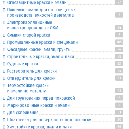
Огнезащитные краски и эмали
27
Пищевые эмали для стен пищевых
производств, емкостей и металла
6
Электроизоляционные
и электропроводные ЛКМ
54
Смывки старой краски
6
Промышленные краски и спецэмали
185
Фасадные краски, эмали, грунты
74
Строительные краски, эмали, лаки
58
Судовые краски
32
Растворитель для краски
44
Отвердитель для краски
33
Термостойкие краски
и эмали по металлу
65
Для грунтования перед покраской
121
Маркировочные краски и эмали
9
Для склеивания
31
Шпатлевка для поверхности под покраску
30
Химстойкие краски, эмали и лаки
26